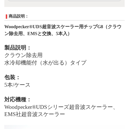
商品説明：
Woodpecker®UDS超音波スケーラー用チップG
8
（
クラウ
ン除去用、
EMSと交換、
5
本入）
製品説明：
クラウン除去用
水冷却機能付（水が出る）タイプ
包装：
5本
/
ケース
対応機種：
Woodpecker®UDS
シリーズ
超音波スケーラー
、
EMS
社
超音波スケーラー