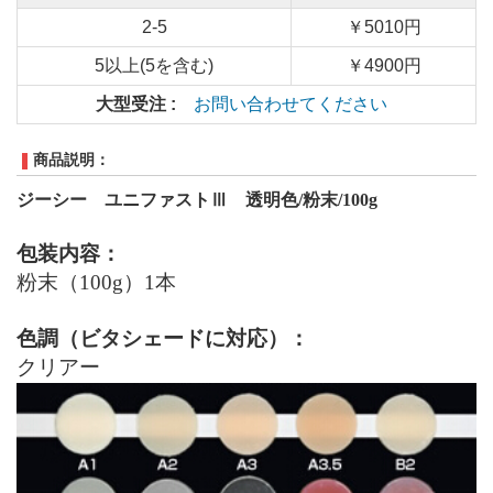
2-5
￥5010円
5以上(5を含む)
￥4900円
大型受注 :
お問い合わせてください
商品説明：
ジーシー ユニファストⅢ 透明色
/
粉末
/
100
g
包装内容：
粉末（100g）1本
色調（ビタシェードに対応）：
クリアー