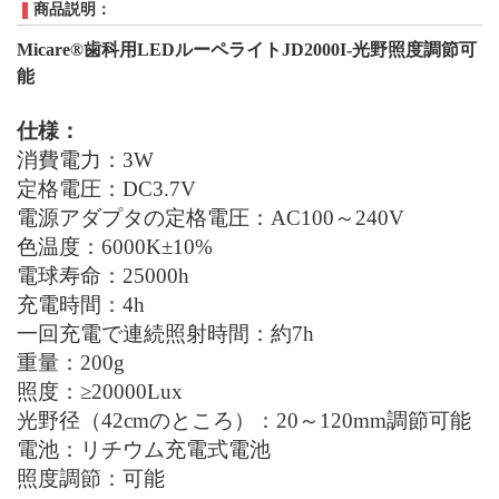
商品説明：
Micare®歯科用LEDルーペライトJD2000I
-
光野照度調節可
能
仕様：
消費電力：3W
定格電圧：DC3.7V
電源アダプタの定格電圧：AC100
～240
V
色温度：6000K±10%
電球寿命：25000h
充電時間：4h
一回充電で
連続照射
時間：
約
7h
重量
：
20
0g
照度：≥20000Lux
光野径
（42
cmのところ
）
：20～120mm調節可能
電池：リチウム充電式電池
照度調節：可能