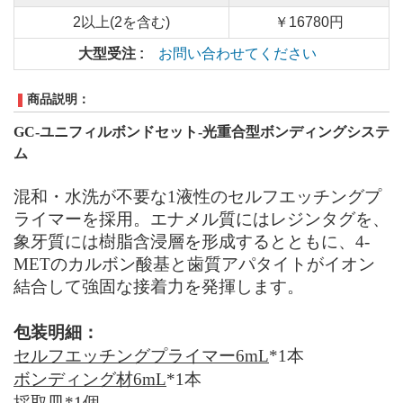
2以上(2を含む)
￥16780円
大型受注 :
お問い合わせてください
商品説明：
GC-ユニフィルボンドセット-光重合型ボンディングシステ
ム
混和・水洗が不要な1液性のセルフエッチングプ
ライマーを採用。エナメル質にはレジンタグを、
象牙質には樹脂含浸層を形成するとともに、4-
METのカルボン酸基と歯質アパタイトがイオン
結合して強固な接着力を発揮します。
包装明細：
セルフエッチングプライマー6mL
*1本
ボンディング材6mL
*1本
採取皿*1個