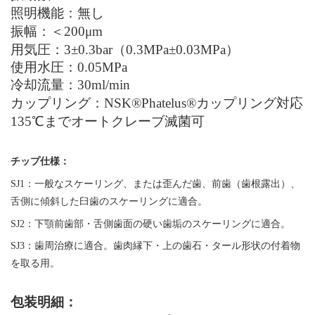
照明機能：無し
振幅：＜200μm
用気圧：3±0.3bar（0.3MPa±0.03MPa）
使用水圧：0.05MPa
冷却流量：30ml/min
カップリング：
NSK®Phatelus®
カップリング対応
135
℃
までオートクレーブ滅菌可
チップ仕様：
SJ1：一般なスケーリング、または歪んだ歯、前歯（歯根露出）、
舌側に傾斜した臼歯のスケーリングに適合。
SJ2：下顎前歯部・舌側歯面の硬い歯垢のスケーリングに適合。
SJ3：歯周治療に適合。歯肉縁下・上の歯石・タール形状の付着物
を取る用。
包装明細：