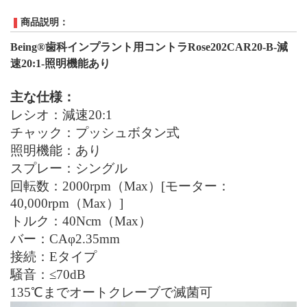
商品説明：
Being
®歯科インプラント用コントラRose202CAR20-B
-
減
速
20:1
-
照明機能あり
主な仕様：
レシオ：減速
20:1
チャック：プッシュボタン式
照明機能
：
あり
スプレー：シングル
回転数：
2000
rpm（Max）[モーター：
40,000rpm（Max）]
トルク：
40Ncm（Max）
バー：
CAφ2.35mm
接続：
Eタイプ
騒音：
≤
70
dB
135℃までオートクレーブで滅菌可