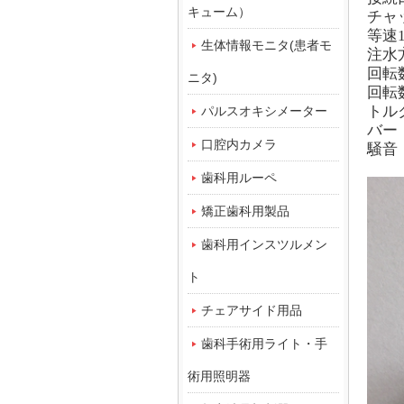
キューム）
チャ
等速
生体情報モニタ(患者モ
注水
回転
ニタ)
回転
トル
パルスオキシメーター
バー
口腔内カメラ
騒音
歯科用ルーペ
矯正歯科用製品
歯科用インスツルメン
ト
チェアサイド用品
歯科手術用ライト・手
術用照明器