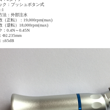
ック：プッシュボタン式
1:1
方法：
外部
注水
数（正転）：
19
,000rpm(max)
数（逆転）
18
,000rpm(max)
ク：
0.4N～0.45N
：
Φ2.235mm
：
≤6
5
dB