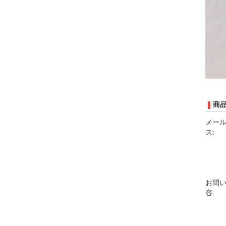
商
メー
ス:
お問
容: