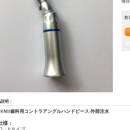
獲得
数
品説明：
e®M1
歯科用コントラアングルハンドピース
-
外部注水
仕様：
口：
Eタイプ