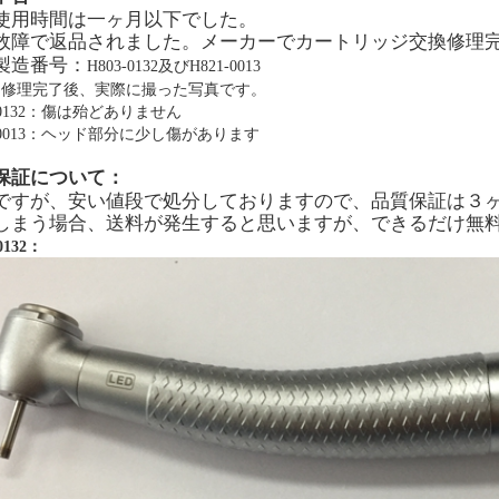
使用時間は一ヶ月以下でした。
故障で返品されました。メーカーでカートリッジ交換修理
製造番号：
H803-0132及び
H821-0013
は修理完了後、実際に撮った写真です。
3-0132：傷は殆どありません
1-0013：ヘッド部分に少し傷があります
保証について：
ですが、安い値段で処分しておりますので、品質保証は３
しまう場合、送料が発生すると思いますが、できるだけ無
0132：