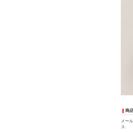
商
メー
ス: