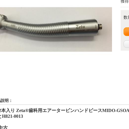
獲得
数
品説明：
2
本入り
Zeta®歯科用エアータービンハンドピースMIDO-GSOA-
と
H821-0013
中古