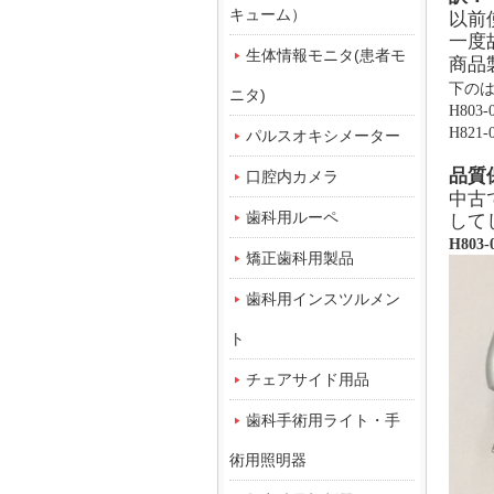
キューム）
以前
一度
生体情報モニタ(患者モ
商品
下の
ニタ)
H80
H82
パルスオキシメーター
品質
口腔内カメラ
中古
歯科用ルーペ
して
H803-
矯正歯科用製品
歯科用インスツルメン
ト
チェアサイド用品
歯科手術用ライト・手
術用照明器