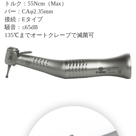
トルク：
55
Ncm（Max）
バー：
CAφ2.35mm
接続：
Eタイプ
騒音：
≤65dB
135℃までオートクレーブで滅菌可