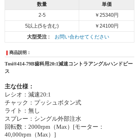
数量
単価
2-5
￥25340円
5以上(5を含む)
￥24100円
大型受注 :
お問い合わせてください
商品説明：
Tosi
®414
-
79B歯科用20:1減速コントラ
アングル
ハンドピー
ス
主な仕様：
レシオ：減速
20:1
チャック：プッシュボタン式
ライト：無し
スプレー：シングル
外部注水
回転数：
2000rpm（Max）[モーター：
40,000rpm（Max）]