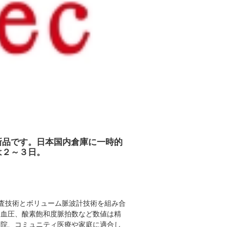
新品です。日本国内倉庫に一時的
は２～３日。
査技術
と
ボリューム脈波計技術を組み合
均血圧
、
酸素飽和度脈拍数など数値
は
精
病院、コミュニティ医療や家庭
に適合し