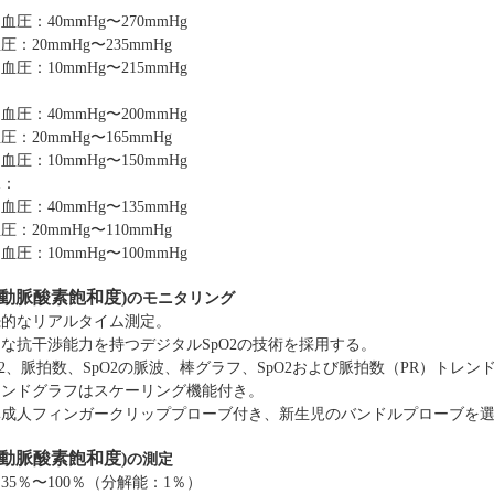
血圧：40mmHg〜270mmHg
血圧
：20mmHg〜235mmHg
血圧：10mmHg〜215mmHg
：
血圧：40mmHg〜200mmHg
血圧
：20mmHg〜165mmHg
血圧：10mmHg〜150mmHg
児：
血圧：40mmHg〜135mmHg
血圧
：20mmHg〜110mmHg
血圧：10mmHg〜100mmHg
動脈酸素飽和度
)
のモニタリング
続的なリアルタイム測定。
な抗干渉能力を持つデジタルSpO2の技術を採用する。
O2、脈拍数、SpO2の脈波、棒グラフ、SpO2および脈拍数（PR）トレン
レンドグラフ
は
スケーリング機能付き
。
準成人フィンガークリッププローブ
付き
、
新生児のバンドルプローブ
を
動脈酸素飽和度
)
の測定
35％〜100％（分解能：1％）