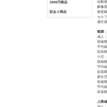
自動測
2000円商品
解像度
訳あり商品
精度最
セル
過圧
範囲
成人
収縮期
平均
拡張期
小児
収縮期
平均
拡張期
新生
収縮期
平均
拡張期
上限
成人