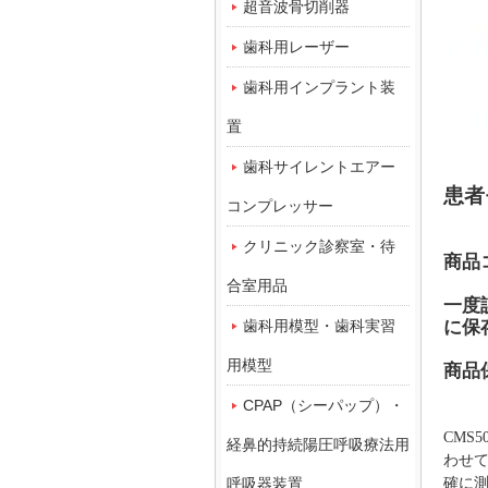
超音波骨切削器
歯科用レーザー
歯科用インプラント装
置
歯科サイレントエアー
患者
コンプレッサー
クリニック診察室・待
商品
合室用品
一度
歯科用模型・歯科実習
に保
用模型
商品
CPAP（シーパップ）・
CMS5
経鼻的持続陽圧呼吸療法用
わせ
呼吸器装置
確に