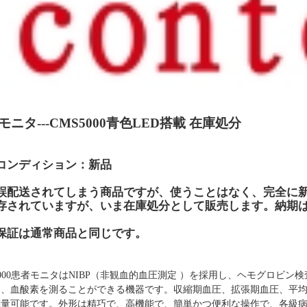
モニタ
---
CMS5000
青色
LED
搭載
在庫処分
コンディション：新品
誤配送されてしまう商品ですが、使うことはなく、完全に
存されていますが、いま在庫処分として販売します。納期
保証は通常商品と同じです。
000患者モニタはNIBP
（
非観血的血圧測定
）
を
採用し
、
ヘモグロビン検
て、
血酸素を測る
ことができる
機器で
す。
収縮期血圧
、
拡張期血圧
、
平
測量可能です。外形は精巧で、
高
機能
で、簡単かつ便利な操作で、
各級