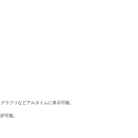
ドグラフリ
など
アルタイム
に
表示
可能
。
選択可能。