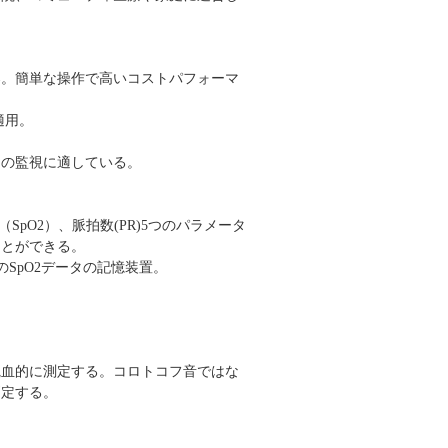
器。簡単な操作で高いコストパフォーマ
適用。
。
）の監視に適している。
（
SpO2
）、
脈拍数(PR)5つのパラメータ
ことができる。
内のSpO2データの記憶装置。
観血的に測定する。コロトコフ音ではな
判定する。