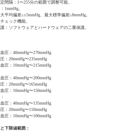
定間隔：1〜255分の範囲で調整可能。
：1mmHg。
大平均偏差≤±5mmHg
、
最大標準偏差≤8mmHg。
フチェック機能。
保護：ソフトウェアとハードウェアの二重保護。
：
：
血圧：40mmHg〜270mmHg
血圧
：20mmHg〜235mmHg
血圧：10mmHg〜215mmHg
：
血圧：40mmHg〜200mmHg
血圧
：20mmHg〜165mmHg
血圧：10mmHg〜150mmHg
児：
血圧：40mmHg〜135mmHg
血圧
：20mmHg〜110mmHg
血圧：10mmHg〜100mmHg
値と下限値範囲：
：