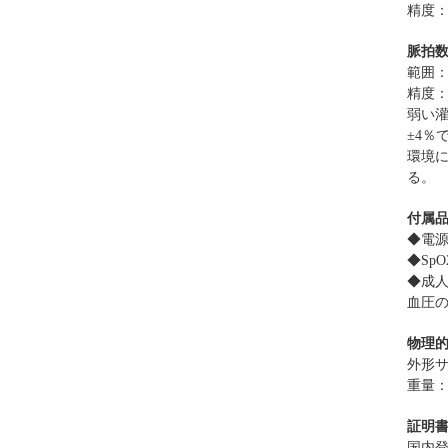
精度：
脈拍
範囲：
精度：±
弱い
±4％
環境
る。
付属
◆
電
◆
Sp
◆
成
血圧
物理
外形
重量：
証明
国内