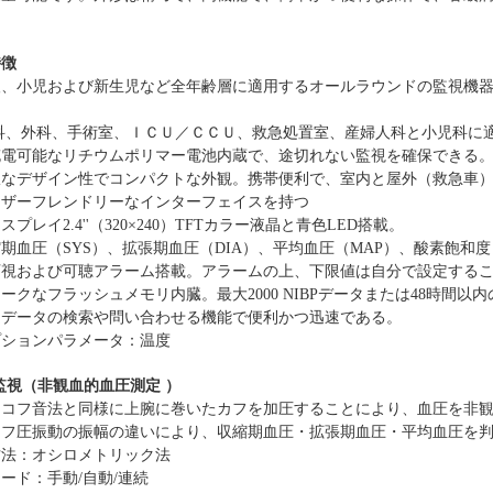
。
特徴
人
、
小児および新生児
など全
年齢層
に
適用
するオールラウンドの監視機
。
内科、外科、手術室、ＩＣＵ／ＣＣＵ、救急処置室、産婦人科と小児科に
充電可能なリチウムポリマー電池内蔵
で、途切れない監視を確保できる
軟なデザイン性
で
コンパクト
な
外観
。
携帯便利で、室内と屋外（救急車
ーザーフレンドリーなインターフェイスを持つ
ィスプレイ
2.4
''
（320×240）TFTカラー液晶と青
色
LED
搭載
。
期血圧（SYS）、拡張期血圧（DIA）
、
平均血圧（MAP）
、
酸素飽和度
可視および可聴アラーム
搭載。アラームの上、下限値は自分で設定する
ニークなフラッシュメモリ
内臓。最大2000 NIBPデータまたは48時間以
定データの検索や問い合わせる機能で便利かつ迅速である。
プションパラメータ：温度
監視
（
非観血的血圧測定
）
トコフ音法と同様に上腕に巻いたカフを加圧することにより、血圧を非
カフ圧振動の振幅の違いにより、収縮期血圧・拡張期血圧・平均血圧を
方法：
オシロメトリック法
ード：手動/自動/連続