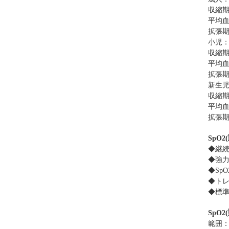
収縮期
平均
拡張期
小児
収縮期
平均
拡張期
新生
収縮期
平均
拡張期
SpO2
(
◆
継
◆
強力
◆
Sp
◆
ト
◆
標
SpO2
(
範囲：