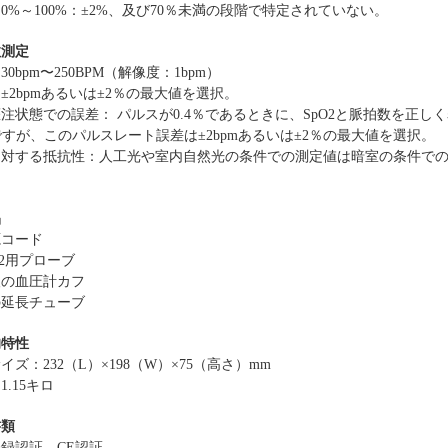
0%～100%：±2%、及び70％未満の段階で特定されていない。
数測定
30bpm〜250BPM（解像度：1bpm）
2bpm
あるいは
±2％
の最大
値
を選択
。
灌注
状態での
誤差：
パルスが0.4％であるときに、SpO2と脈拍数を正し
ですが、このパルスレート誤差は
±2bpm
あるいは
±2％
の最大
値
を選択
。
に対する抵抗性
：
人工光や室内自然光の
条件
で
の
測定値
は
暗室の条件での
品
源コード
O2用プローブ
人の血圧計カフ
の
延長チューブ
的特性
サイズ
：232（L）×198（W）×75（高さ）mm
1.15キロ
書類
登録
認証
、CE
認証。