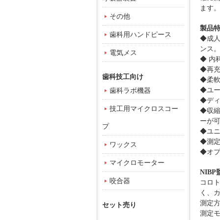
ます
その他
製品
歯科用ハンドピース
◆
成
ンス
電気メス
◆ 
◆
再
歯科技工向け
◆
柔
歯科ラボ機器
◆
ユ
◆
デ
技工用マイクロスコー
◆
収縮
ーが
プ
◆
ユ
◆測
ワックス
◆オ
マイクロモーター
NIBP
咬合器
コロ
く、
測定
セット売り
測定モ