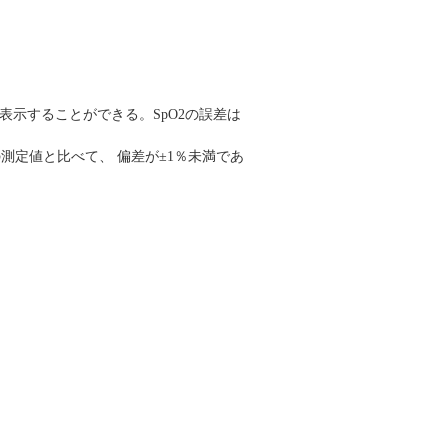
く表示することができ
る。SpO2の誤差は
測定値と比べて、 偏差が±1％未満であ