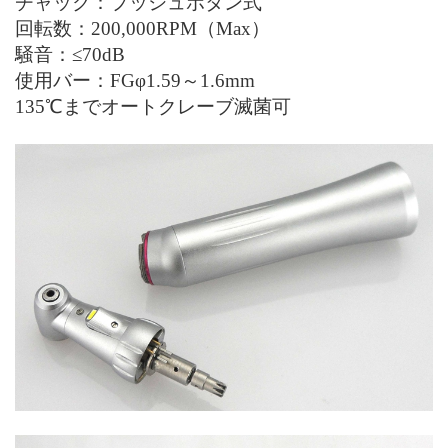
チャック：プッシュボタン式
回転数：20
0
,000RPM（
Max
）
騒音：≤70dB
使用バー：FGφ
1.59
～
1.6mm
135℃までオートクレーブ滅菌可