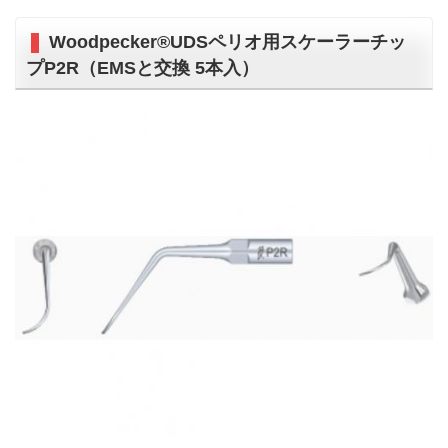
Woodpecker®UDSペリオ用スケーラーチッ
プP2R（EMSと交換 5本入）