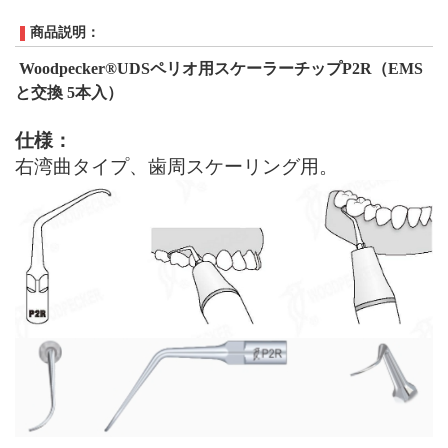
商品説明：
Woodpecker®UDS
ペリオ
用スケーラーチップ
P
2R
（
EMS
と交換
5本入）
仕様：
右湾曲タイプ
、歯周スケーリング用。