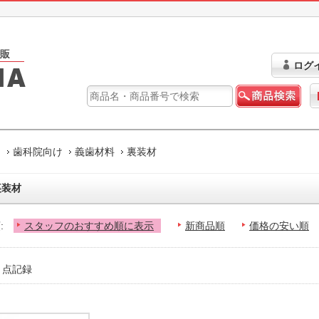
ログ
ム
歯科院向け
義歯材料
裏装材
裏装材
:
スタッフのおすすめ順に表示
新商品順
価格の安い順
1 点記録