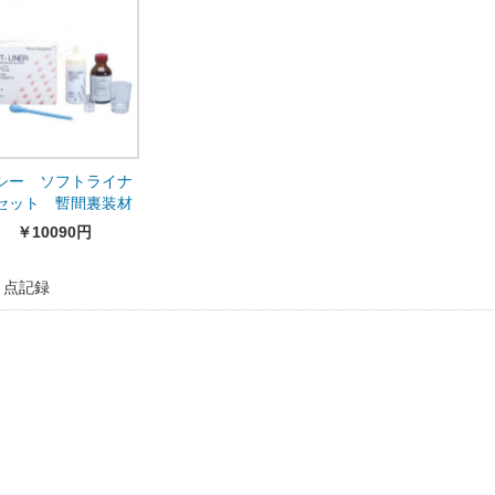
シー ソフトライナ
セット 暫間裏装材
ィッシュコンディシ
￥10090円
ー）
1 点記録