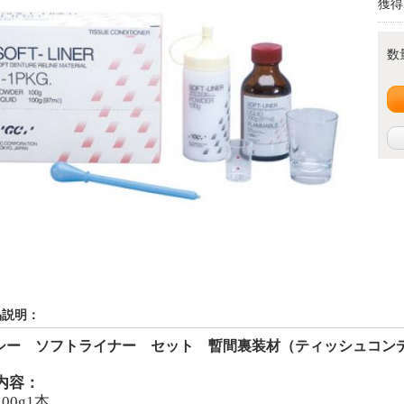
獲得
数
品説明：
シー ソフトライナー セット 暫間裏装材（ティッシュコン
内容：
00g1本