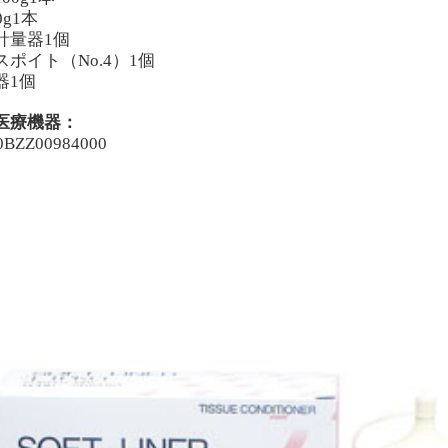
0g1本
計量器1個
スポイト（No.4）1個
器1個
医療機器：
0BZZ00984000