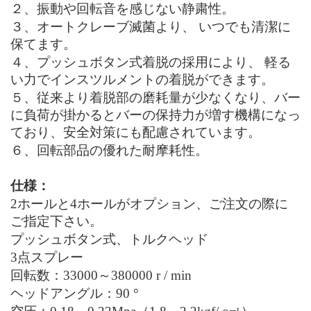
２、
振動や回転音を感じない静粛性。
３、
オートクレーブ滅菌より、 いつでも清潔に
保てます。
４、
プッシュボタン式着脱の採用により、 軽る
い力でインスツルメントの着脱ができます。
５、
従来より着脱部の磨耗量が少なくなり、バー
に負荷が掛かるとバーの保持力が増す機構になっ
ており、安全対策にも配慮されています。
６、
回転部品の優れた耐摩耗性
。
仕様
：
2ホールと4ホールがオプション、ご注文の際に
ご指定下さい。
プッシュボタン式、トルクヘッド
3点
スプレー
回転
数：
33000
～
380000 r / min
ヘッドアングル
：
90 °