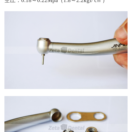
空圧：
0.18
～
0.22Mpa（1.8
～
2.2kgf/
c
㎡）