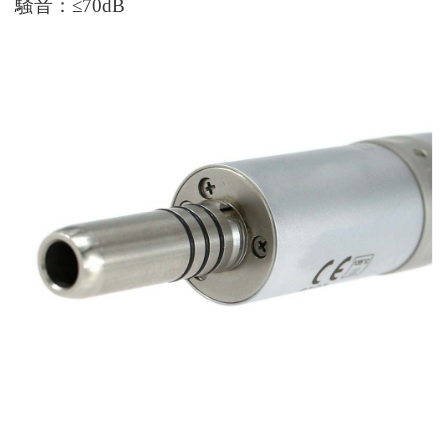
騒音：
≤70dB