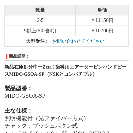
数量
単価
2-5
￥11150円
5以上(5を含む)
￥10700円
大型受注 :
お問い合わせてください
商品説明：
新品在庫処分中ーZeta
®
歯科用エアータービンハンドピー
ス
MIDO-GSOA-SP
（
NSK
とコンパチブル）
製品型番：
MIDO-GSOA-SP
主な仕様：
照明機能付（光ファイバー方式）
チャック：プッシュボタン式