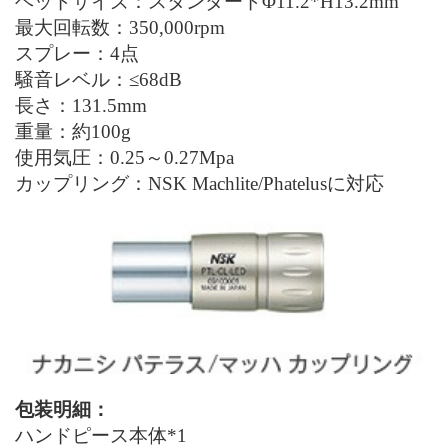
ヘッドサイズ：スタンダードΦ11.2*H13.2mm
最大回転数：350
,
000
rpm
スプレー：4点
騒音レベル：≤68dB
長さ：131.5
mm
重量：約100
g
使用気圧：0.25～0.27Mpa
カップリング：NSK
M
achlite/
P
hatelusに対応
包装明細：
ハンドピース本体*1