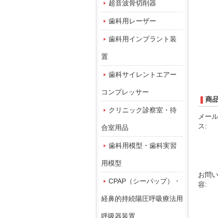
超音波骨切削器
歯科用レーザー
歯科用インプラント装
置
歯科サイレントエアー
コンプレッサー
商
クリニック診察室・待
メー
ス:
合室用品
歯科用模型・歯科実習
用模型
お問
CPAP（シーパップ）・
容:
経鼻的持続陽圧呼吸療法用
呼吸器装置