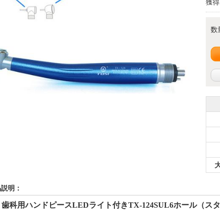
獲得
数
品説明：
® 歯科用ハンドピースLEDライ
ト付きTX-124SUL
6
ホール（ス