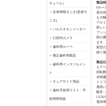
製品
キューム）
6
ホー
生体情報モニタ(患者モ
昼光
も大
ニタ)
アル
新し
パルスオキシメーター
プッ
部の
口腔内カメラ
ます
歯科用ルーペ
新型
繰り返
矯正歯科用製品
製品
歯科用インスツルメン
エア
回転
ト
水噴
チェアサイド用品
トリ
適用
歯科手術用ライト・手
騒音: 
LED
術用照明器
電球