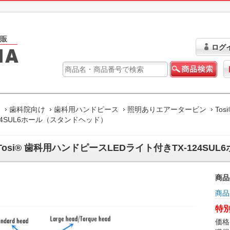
ログ
ム
歯科院向け
歯科用ハンドピース
照明ありエアータービン
To
124SUL6ホール（スタンドヘッド）
Tosi® 歯科用ハンドピースLEDライト付きTX-124S
商品
商品
特別
価格