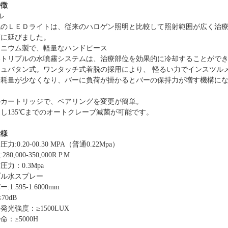
特徴
ル
色のＬＥＤライトは、従来のハロゲン照明と比較して照射範囲が広く治
幅に延びました。
ミニウム
製で、
軽量
なハンドピース
いトリプルの水噴霧システムは、治療部位を効果的に冷却することがで
シュバタン式。ワンタッチ式着脱の採用により、 軽るい力でインスツル
磨耗量が少なくなり、バーに負荷が掛かるとバーの保持力が増す機構に
。
の
カートリッジ
で、
ベアリングを変更
が簡単。
し135℃までのオートクレーブ滅菌が可能です。
仕様
ー圧力
:0.20-00.30 MPA（
普通
0.22Mpa）
数
:280,000-350,000R.P.M
霧圧
力
：0.3Mpa
プル水スプレー
バー
:1.595-1.6000mm
≤70dB
の発光強度：≥1500LUX
寿命
：≥5000H