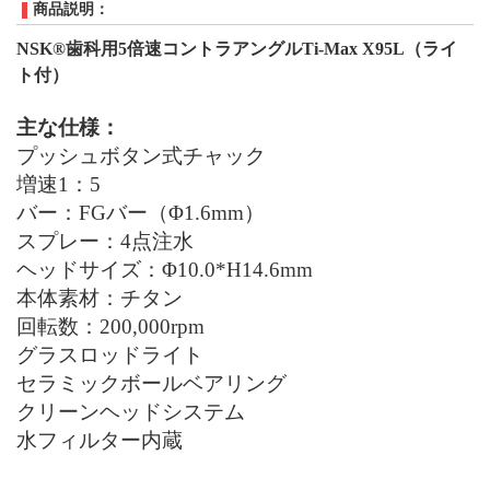
商品説明：
NSK®
歯科用
5
倍速コントラアングル
Ti-Max X95L
（
ライ
ト付）
主な仕様：
プッシュボタン式チャック
増速1：5
バー：
FG
バー（Φ1.6
mm
）
スプレー：4点注水
ヘッドサイズ：Φ
10.0
*
H14.6mm
本体素材：チタン
回転数：
200
,
000
rpm
グラスロッドライト
セラミックボールベアリング
クリーンヘッドシステム
水フィルター内蔵