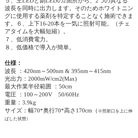
５、主LEDと副LEDの2箇所から、2つの異なる
波長を同時に出力します。そのためホワイトニン
グに使用する薬剤を特定することなく施術できま
す。６、上下16-20本を一気に照射可能。（チェ
アタイムを大幅短縮）。
７、低消費電力。
８、低価格で導入が簡単。
仕様：
波長
：
420nm～500nm & 395nm～415nm
光出力
：
2000mW/cm2(Max)
最大作業半径範囲
：
50cm
電圧
：
100～200V 50/60Hz
重量
：
3.9kg
サイズ
：
幅70
*
奥行70
*
高さ170cm（
※照射口を上に伸
ばした状態）