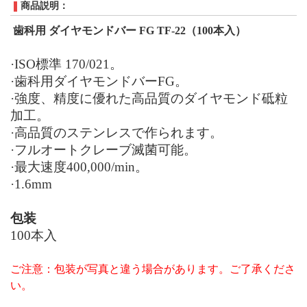
商品説明：
歯科用 ダイヤモンドバー
FG TF-22（100本入）
·
ISO
標準
17
0
/0
21
。
·歯科用ダイヤモンドバー
FG
。
·強度、精度に優れた高品質のダイヤモンド砥粒
加工。
·高品質のステンレスで作られます。
·フルオートクレーブ滅菌可能。
·最大速度
400,000/min
。
·
1.6mm
包装
100
本入
ご注意：
包装が写真と違う場合があります。ご了承くださ
い。