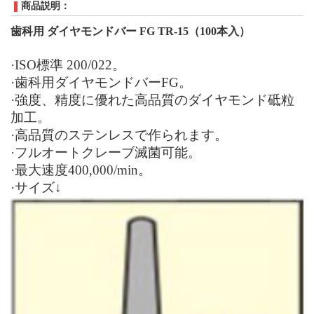
商品説明：
歯科用 ダイヤモンドバー
FG TR-15
（
100
本入）
·
ISO
標準
200
/0
22
。
·歯科用ダイヤモンドバー
FG
。
·強度、精度に優れた高品質のダイヤモンド砥粒
加工。
·高品質のステンレスで作られます。
·フルオートクレーブ滅菌可能。
·最大速度
400,000/min
。
·サイズ↓