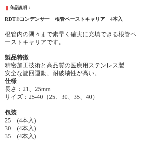
商品説明：
RDT®
コンデンサー 根管ペーストキャリア
4本入
根管内の隅々まで素早く確実に充填できる根管ペ
ーストキャリアです。
製品特徴
精密加工技術
と高品質の医療用ステンレス製
安全な旋回運動
、
耐破壊性
が高い。
仕様
長さ：
21
、
25mm
サイズ：
25-40
（
25
、
30
、
35
、
40
）
包装
25
(4
本入
)
30
(4
本入
)
35
(4
本入
)