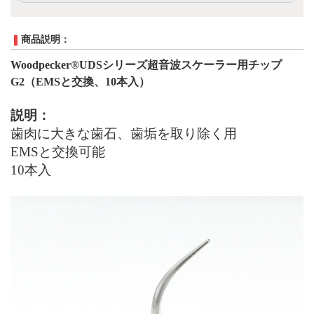
商品説明：
Woodpecker®UDS
シリーズ超音波スケーラ
ー用チップ
G2
（
EMS
と交換、
10
本入）
説明：
歯肉に大きな歯石、歯垢を取り除く用
EMS
と交換可能
10
本入