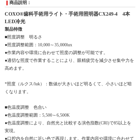
商品説明：
COXO®歯科
手術用ライト・手術用照明器
CX249-4 4本
LED冷光
製品特徴
■照度調整 明るさ
●照度調整範囲：10,000～35,000lux
●作業内容や環境に合わせて照度の調整が可能です。
●適切な照度で作業することにより、眼精疲労を減少させ集中力を
高めます。
*照度（ルクス/luk）：数値が大きいほど明るくて、小さいほど暗
くなります。
■色温度調整 色合い
●色温度調整範囲：5,500～6,500K
●色温度調整により、自然光と比較する演色指数(CRI)で85以上を
実現。
●口腔内を自然に近い色で再現します。作業内容や環境に合わせて