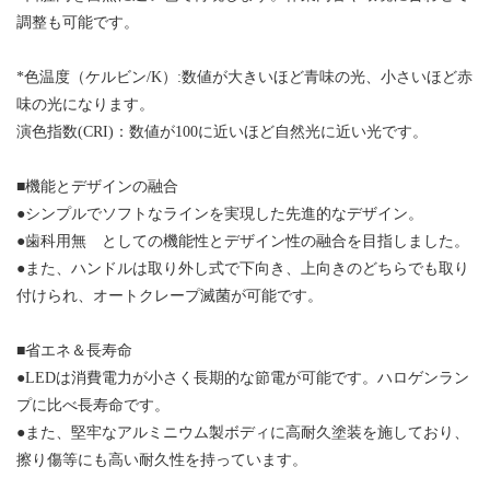
調整も可能です。
*色温度（ケルビン/K）:数値が大きいほど青味の光、小さいほど赤
味の光になります。
演色指数(CRI)：数値が100に近いほど自然光に近い光です。
■機能とデザインの融合
●シンプルでソフトなラインを実現した先進的なデザイン。
●歯科用無 としての機能性とデザイン性の融合を目指しました。
●また、ハンドルは取り外し式で下向き、上向きのどちらでも取り
付けられ、オートクレープ滅菌が可能です。
■省エネ＆長寿命
●LEDは消費電力が小さく長期的な節電が可能です。ハロゲンラン
プに比べ長寿命です。
●また、堅牢なアルミニウム製ボディに高耐久塗装を施しており、
擦り傷等にも高い耐久性を持っています。