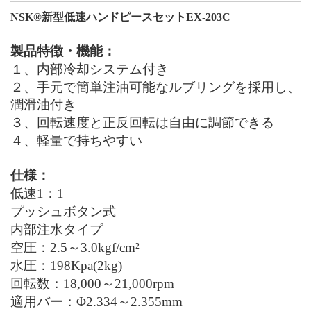
NSK
®
新型低速ハンドピースセット
EX-203C
製品特徴・機能：
１、
内部冷却システム付
き
２、
手元で簡単注油可能なルブリングを採用
し
、
潤滑油付
き
３、
回転速度と正反回転は自由に調節
できる
４、
軽量で持ちやすい
仕様：
低速
1
：
1
プッシュボタン式
内部注水タイプ
空圧：
2.5
～
3.0kgf/cm²
水圧：
198Kpa(2kg)
回転数：
18,000
～
21,000rpm
適用バー：
Φ2.334
～
2.355mm