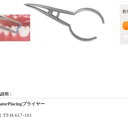
数
品説明：
atorPlacing
プライヤー
：
TT-H-617-101