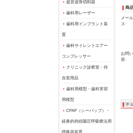
超音波骨切削器
商
歯科用レーザー
メー
ス:
歯科用インプラント装
置
歯科サイレントエアー
お問
コンプレッサー
容:
クリニック診察室・待
合室用品
歯科用模型・歯科実習
用模型
チ
CPAP（シーパップ）・
経鼻的持続陽圧呼吸療法用
呼吸器装置