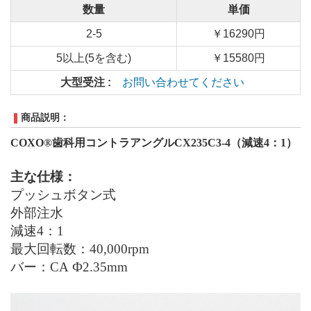
数量
単価
2-5
￥16290円
5以上(5を含む)
￥15580円
大型受注 :
お問い合わせてください
商品説明：
COXO
®
歯科用コントラアングル
CX235C3-4
（減速
4
：
1
）
主な仕様：
プッシュボタン式
外部注水
減速
4
：
1
最大回転数：
40,000
rpm
バー：
CA Ф2.35mm