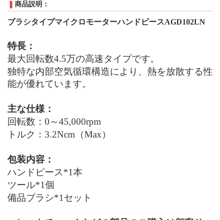
商品説明：
ブラシタイプマイクロモーターハンドピースAGD102L
N
特長：
最大回転数4.5万の高速タイプです。
独特な内部空気循環構造により、熱を放散する性
能が優れています。
主な仕様：
回転数：0～
4
5
,
000
rpm
トルク：3.2
Ncm
（
Max
）
包装内容：
ハンドピース*1本
ツール*1個
備品ブラシ*1セット