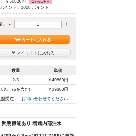
： ￥50820円
17%OFF
ポイント：1000 ポイント
-
+
量:
カートに入れる
マイリストに入れる
数量
単価
2-5
￥40860円
5以上(5を含む)
￥39800円
大型受注 :
お問い合わせてください
B
-
照明機能あり
-
増速内部注水
I5B
から
Rose203Z15-Z15B
に更新