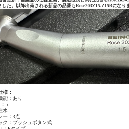
ました。
以降出荷される新品の品番も
Rose203Z15-Z15B
になり
仕様：
機能：
あり
1：
5
注水
レー：3点
ック：プッシュボタン式
口：
E
タイプ