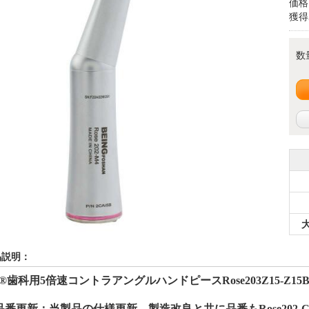
価格
獲得
数
品説明：
g®
歯科用5倍速コントラアングルハンドピース
Rose203Z15-Z15
品番更新：
当製品の仕様更新、製造改良と共に品番もRose202-CA