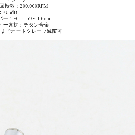
X回転数：20
0
,000RPM
：≤
65
dB
ー：FGφ1.59
～
1.6mm
ィー素材：チタン合金
5℃までオートクレーブ滅菌可