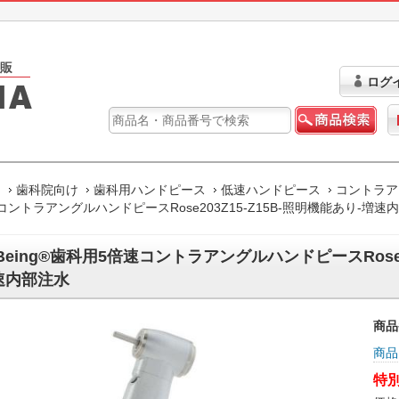
ログ
ム
歯科院向け
歯科用ハンドピース
低速ハンドピース
コントラア
コントラアングルハンドピースRose203Z15-Z15B-照明機能あり-増速
Being®歯科用5倍速コントラアングルハンドピースRose20
速内部注水
商品
商品
特別