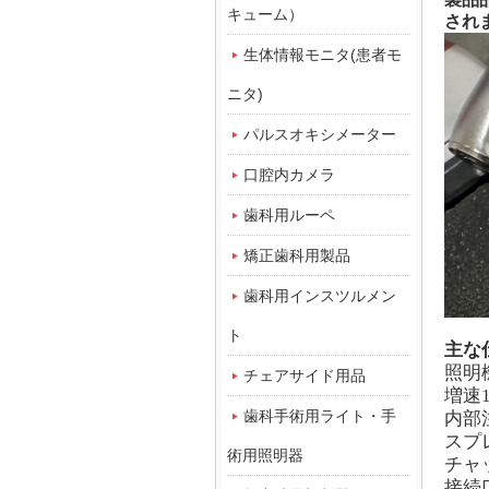
キューム）
され
生体情報モニタ(患者モ
ニタ)
パルスオキシメーター
口腔内カメラ
歯科用ルーペ
矯正歯科用製品
歯科用インスツルメン
ト
主な
照明
チェアサイド用品
増速
歯科手術用ライト・手
内部
スプ
術用照明器
チャ
接続