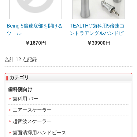
Being 5倍速底部を開ける
TEALTH®歯科用5倍速コ
ツール
ントラアングルハンドピ
ース1020CH-105-内部注
￥1670円
￥39900円
水
合計 12 点記録
カテゴリ
歯科院向け
歯科用 バー
エアースケーラー
超音波スケーラー
歯面清掃用ハンドピース