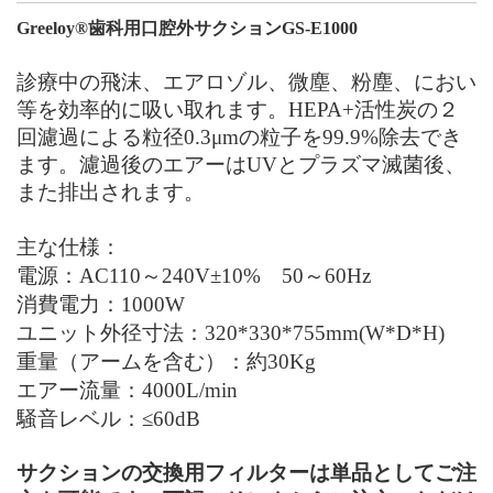
Greeloy®歯科用口腔外
サクション
GS-E1000
診療中の飛沫、エアロゾル、微塵、粉塵、におい
等を効率的に吸い取れます。
HEPA+活性炭の２
回濾過による粒径0.3μmの粒子を99.9%除去でき
ます。濾過後のエアーは
UV
とプラズマ滅菌後、
また排出されます。
主な仕様：
電源：
AC110
～
240V
±
10%
50
～
60Hz
消費電力：
1000W
ユニット外径寸法：
320*330*755mm(W*D*H)
重量（アームを含む）：約
30Kg
エアー流量：
4000L/min
騒音レベル：
≤
60
dB
サクションの交換用フィルターは単品としてご注