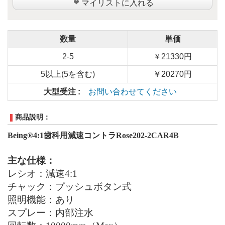
マイリストに入れる
数量
単価
2-5
￥21330円
5以上(5を含む)
￥20270円
大型受注 :
お問い合わせてください
商品説明：
Being®4
:1歯科用
減速
コントラ
Rose202
-2
CAR4B
主な仕様：
レシオ：減速
4
:1
チャック：プッシュボタン式
照明機能：あり
スプレー：
内部注水