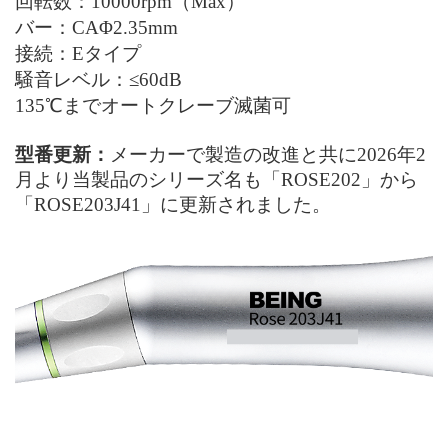
回転数：
100
00rpm（Max）
バー：
CAΦ2.35mm
接続：
Eタイプ
騒音
レベル
：
≤60dB
135℃までオートクレーブ滅菌可
型番更新：
メーカーで製造の改進と共に2026年2
月より当製品のシリーズ名も「ROSE202」から
「ROSE203J41」に更新されました。