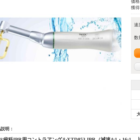
価格
獲得
速
数
品説明：
®歯科
IPR
用コントラアングル
XTD853-IPR
（減速
4:1
・
16:1