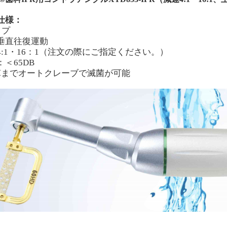
仕様：
イプ
垂直往復運動
4:1
・
16：1
（注文の際にご指定ください。）
：＜
65
DB
5℃までオートクレーブで滅菌が可能