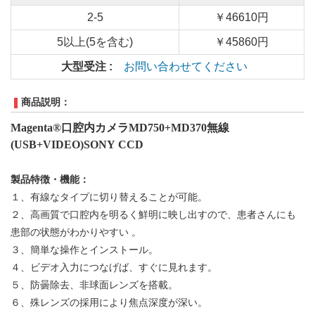
2-5
￥46610円
5以上(5を含む)
￥45860円
大型受注 :
お問い合わせてください
商品説明：
Magenta®口腔内カメラMD750+MD370無線
(USB+VIDEO)SONY CCD
製品特徴
・機能：
１、
有線なタイプに切り替えることが可能
。
２、
高画質で口腔内を明るく鮮明に映し出すので、患者さんにも
患部の状態がわかりやすい
。
３、
簡単な操作とインストール
。
４、
ビデオ入力につなげば、すぐに見れます
。
５、
防曇除去、非球面レンズを搭載
。
６、
殊レンズの採用により焦点深度が深い
。