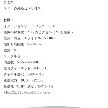
きます
。
２２、
赤外線センサ
付き。
仕様
：
イメージセンサー
：
1/4ソニーCCD
画像の解像度
：
2.0メガピクセル（200万画素 ）
光源
：
白色LED
ライト
*6
（5600K）
撮影可能距離
：
5～50mm
画角: 70 °
ケーブル長
：
2m
周波数
：
5725
～
5875MHz
信号フォーマット
：
NTS/ PAL
チャネル選択
：
1-4チャネル
送信電力
：
10dBm（約10m）
受信機（UHF）感度
：
95デシベル
VIDEO出力
：
640x480ピクセル