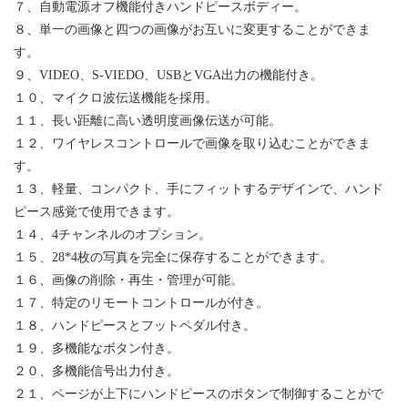
７、
自動電源オフ機能付きハンドピースボディー
。
８、
単一の画像と四つの画像がお互いに変更することができま
す
。
９、
VIDEO、S-VIEDO、USBとVGA出力の機能付き
。
１０、
マイクロ波伝送機能を採用
。
１１、
長い距離に高い透明度画像伝送が可能
。
１２、
ワイヤレスコントロールで画像を取り込むことができま
す
。
１３、
軽量、コンパクト、手にフィットするデザインで、ハンド
ピース感覚で使用できます
。
１４、
4チャンネルのオプション
。
１５、
28*4枚の写真を完全に保存することができます。
１６、
画像の削除・再生・管理が可能
。
１７、
特定のリモートコントロールが付き
。
１８、
ハンドピースと
フットペダル付き。
１９、
多機能なボタン付き
。
２０、
多機能信号出力付き
。
２１、
ページが上下にハンドピースのボタンで制御することがで