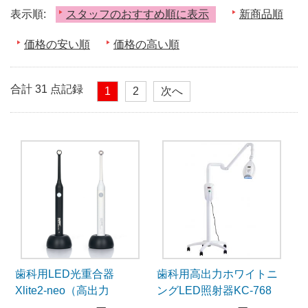
表示順:
スタッフのおすすめ順に表示
新商品順
価格の安い順
価格の高い順
合計 31 点記録
1
2
次へ
歯科用LED光重合器
歯科用高出力ホワイトニ
Xlite2-neo（高出力
ングLED照射器KC-768
2300mW/cm²）