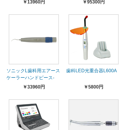
￥13960円
￥95300円
ソニックL歯科用エアース
歯科LED光重合器L600A
ケーラーハンドピース-
KaVo®MULTlflex®LUXカ
￥33960円
￥5800円
ップリング対応