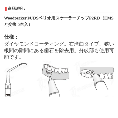
商品説明：
Woodpecker®UDS
ペリオ
用スケーラーチップ
P
2RD
（
EMS
と交換
5本入）
仕様：
ダイヤモンドコーティング。右
湾曲タイプ
、狭い
根間の隙間にある歯石を除去用。分岐部も使用可
能です。