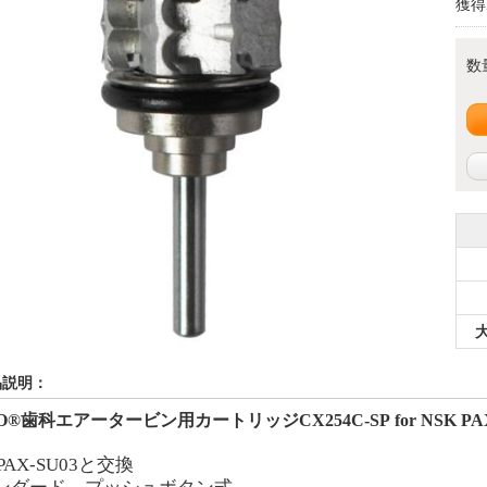
獲得
数
品説明：
O®
歯科エアータービン用カートリッジ
CX254C-SP
for NSK PA
PAX-SU03
と交換