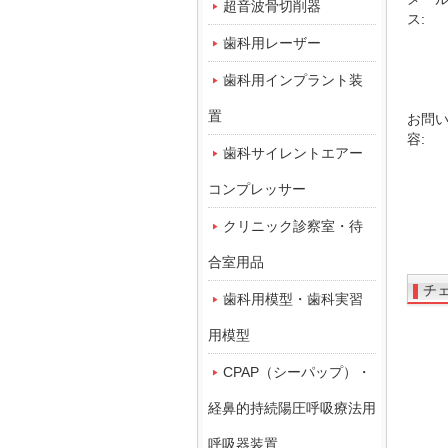
超音波骨切削器
ス:
歯科用レーザー
歯科用インプラント装
置
お問
容:
歯科サイレントエアー
コンプレッサー
クリニック診察室・待
合室用品
チ
歯科用模型・歯科実習
用模型
CPAP（シーパップ）・
経鼻的持続陽圧呼吸療法用
呼吸器装置